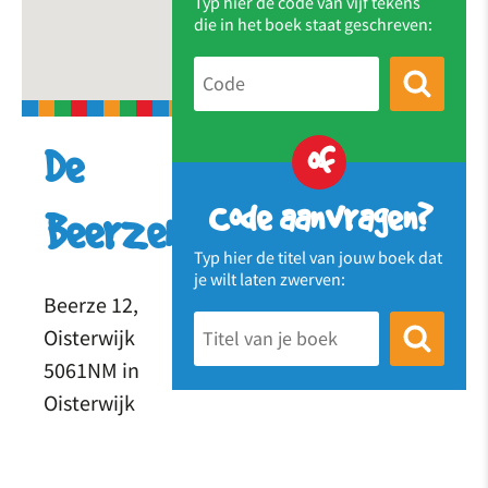
Typ hier de code van vijf tekens
die in het boek staat geschreven:
of
De
Code aanvragen?
Beerzehopper
Typ hier de titel van jouw boek dat
je wilt laten zwerven:
Beerze 12,
Oisterwijk
5061NM in
Oisterwijk