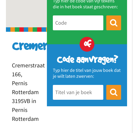
Typ hier de code van vijf tekens
die in het boek staat geschreven:
of
Cremerstraat
Code aanvragen?
Cremerstraat
Typ hier de titel van jouw boek dat
166,
je wilt laten zwerven:
Pernis
Rotterdam
3195VB in
Pernis
Rotterdam