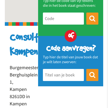
Typ hier de code van vijf tekens
die in het boek staat geschreven:
of
Consultatiebureau
Code aanvragen?
Kampen
Typ hier de titel van jouw boek dat
je wilt laten zwerven:
Burgemeester
Berghuisplein
1,
Kampen
8261DD in
Kampen