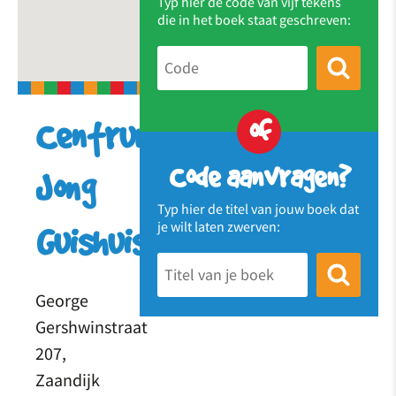
Typ hier de code van vijf tekens
die in het boek staat geschreven:
of
Centrum
Code aanvragen?
Jong
Typ hier de titel van jouw boek dat
je wilt laten zwerven:
Guishuis
George
Gershwinstraat
207,
Zaandijk