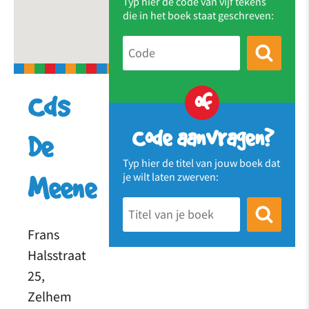
Typ hier de code van vijf tekens
die in het boek staat geschreven:
of
Cds
Code aanvragen?
De
Typ hier de titel van jouw boek dat
je wilt laten zwerven:
Meene
Frans
Halsstraat
25,
Zelhem