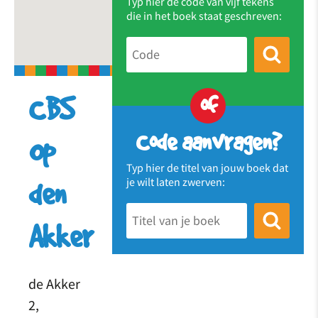
Typ hier de code van vijf tekens
die in het boek staat geschreven:
of
CBS
Code aanvragen?
Op
Typ hier de titel van jouw boek dat
je wilt laten zwerven:
den
Akker
de Akker
2,