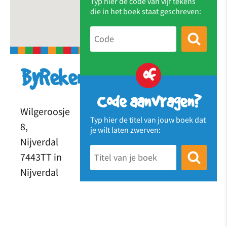
Typ hier de code van vijf tekens
die in het boek staat geschreven:
of
ByRekenKick
Code aanvragen?
Wilgeroosje
Typ hier de titel van jouw boek dat
8,
je wilt laten zwerven:
Nijverdal
7443TT in
Nijverdal