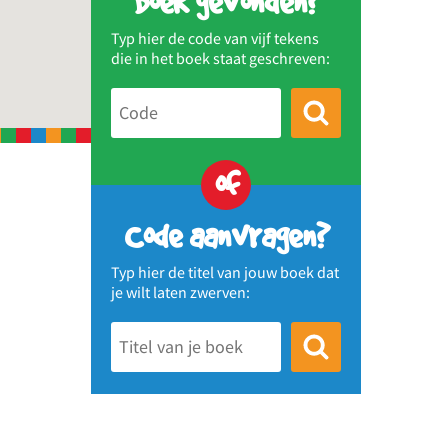
Boek gevonden?
Typ hier de code van vijf tekens
die in het boek staat geschreven:
of
Code aanvragen?
Typ hier de titel van jouw boek dat
je wilt laten zwerven: