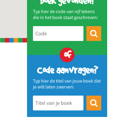
Boek gevonden?
Typ hier de code van vijf tekens
die in het boek staat geschreven:
of
Code aanvragen?
Typ hier de titel van jouw boek dat
je wilt laten zwerven: