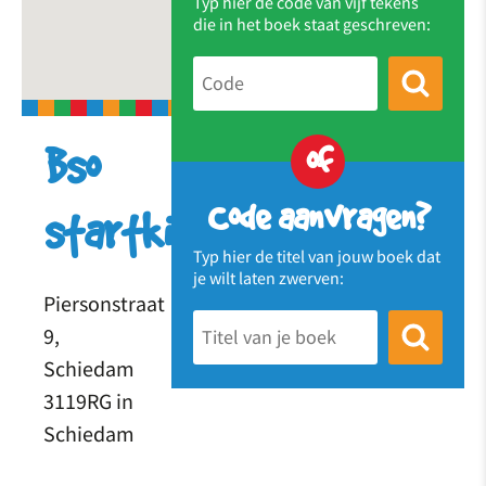
Typ hier de code van vijf tekens
die in het boek staat geschreven:
of
Bso
Code aanvragen?
startkids
Typ hier de titel van jouw boek dat
je wilt laten zwerven:
Piersonstraat
9,
Schiedam
3119RG in
Schiedam