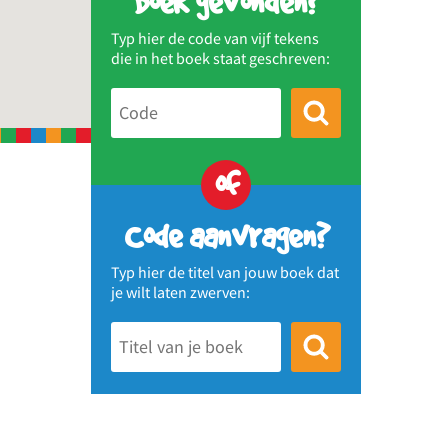
Boek gevonden?
Typ hier de code van vijf tekens
die in het boek staat geschreven:
of
Code aanvragen?
Typ hier de titel van jouw boek dat
je wilt laten zwerven: