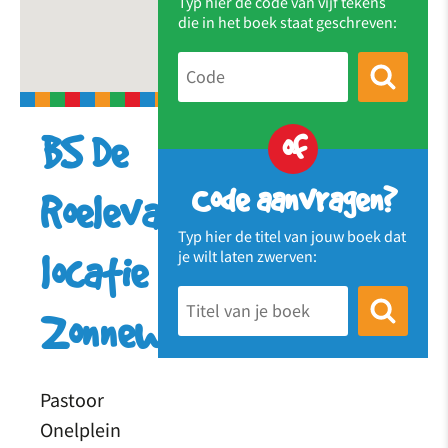
Typ hier de code van vijf tekens
die in het boek staat geschreven:
of
BS De
Code aanvragen?
Roelevaer
Typ hier de titel van jouw boek dat
je wilt laten zwerven:
locatie
Zonnewijzer
Pastoor
Onelplein