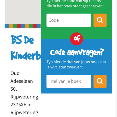
Typ hier de code van vijf tekens
die in het boek staat geschreven:
of
BS De
Code aanvragen?
Kinderbrug
Typ hier de titel van jouw boek dat
je wilt laten zwerven:
Oud
Adeselaan
50,
Rijpwetering
2375XE in
Rijpwetering