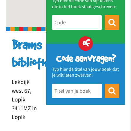
Typ hier de code van vijf tekens
die in het boek staat geschreven:
of
Brams
Code aanvragen?
bibliotheek
Typ hier de titel van jouw boek dat
je wilt laten zwerven:
Lekdijk
west 67,
Lopik
3411MZ in
Lopik