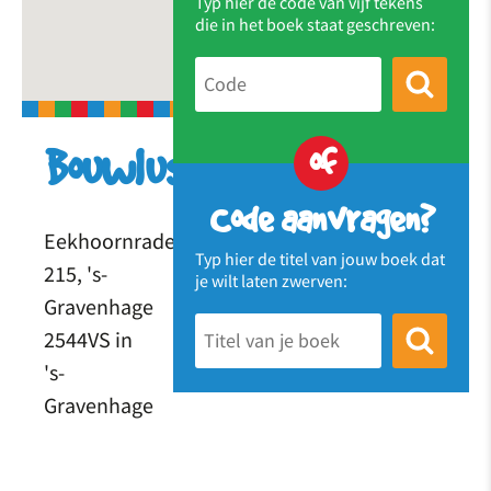
Typ hier de code van vijf tekens
die in het boek staat geschreven:
of
Bouwlust
Code aanvragen?
Eekhoornrade
Typ hier de titel van jouw boek dat
215, 's-
je wilt laten zwerven:
Gravenhage
2544VS in
's-
Gravenhage