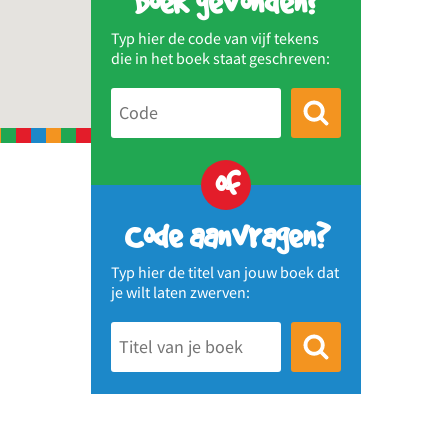
Boek gevonden?
Typ hier de code van vijf tekens
die in het boek staat geschreven:
of
Code aanvragen?
Typ hier de titel van jouw boek dat
je wilt laten zwerven: