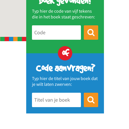
Boek gevonden?
Typ hier de code van vijf tekens
die in het boek staat geschreven:
of
Code aanvragen?
Typ hier de titel van jouw boek dat
je wilt laten zwerven: