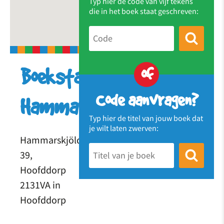
Typ hier de code van vijf tekens
die in het boek staat geschreven:
of
Boekstation
Code aanvragen?
Hammarskjöld
Typ hier de titel van jouw boek dat
je wilt laten zwerven:
Hammarskjöldstraat
39,
Hoofddorp
2131VA in
Hoofddorp