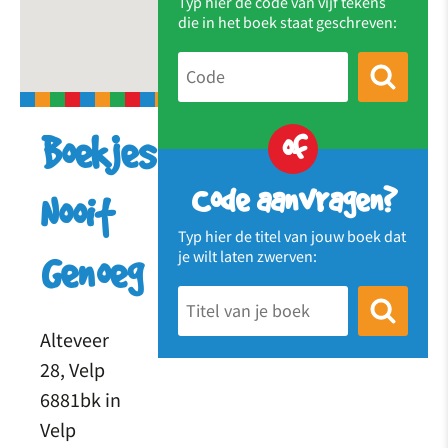
Typ hier de code van vijf tekens
die in het boek staat geschreven:
of
Boekjes
Code aanvragen?
Nooit
Typ hier de titel van jouw boek dat
je wilt laten zwerven:
Genoeg
Alteveer
28, Velp
6881bk in
Velp