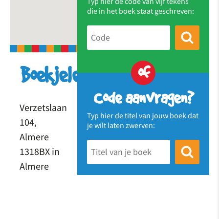
Typ hier de code van vijf tekens
die in het boek staat geschreven:
of
Boekjelezen@036
Code aanvragen?
Verzetslaan
Typ hier de titel van jouw boek dat
104,
je wilt laten zwerven:
Almere
1318BX in
Almere