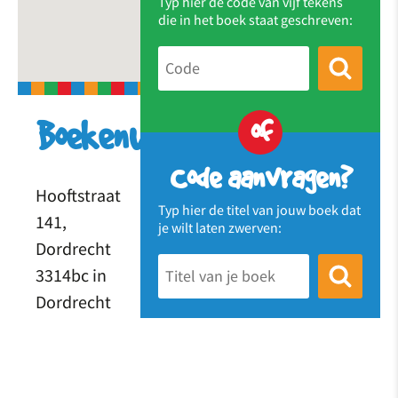
Typ hier de code van vijf tekens
die in het boek staat geschreven:
of
Boekenwurm
Code aanvragen?
Hooftstraat
Typ hier de titel van jouw boek dat
141,
je wilt laten zwerven:
Dordrecht
3314bc in
Dordrecht