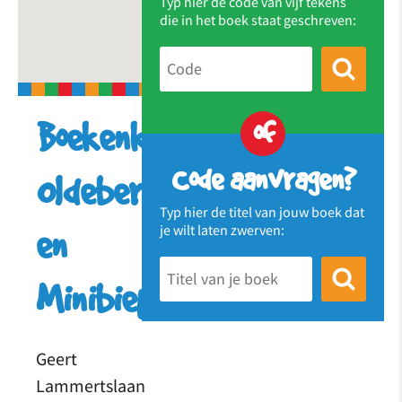
Typ hier de code van vijf tekens
die in het boek staat geschreven:
of
Boekenkringloop
Code aanvragen?
Oldeberkoop
Typ hier de titel van jouw boek dat
je wilt laten zwerven:
en
Minibiep
Geert
Lammertslaan