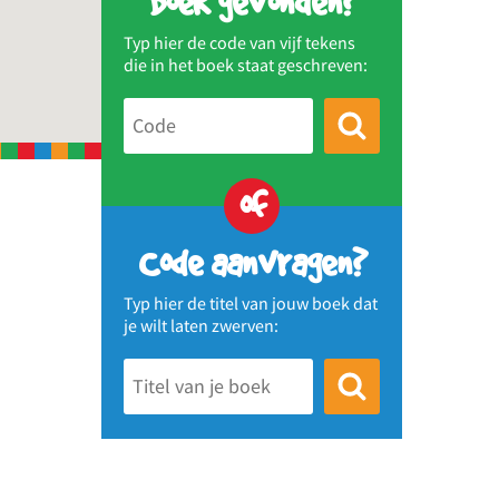
Boek gevonden?
Typ hier de code van vijf tekens
die in het boek staat geschreven:
of
Code aanvragen?
Typ hier de titel van jouw boek dat
je wilt laten zwerven: