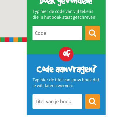
Boek gevonden?
Typ hier de code van vijf tekens
die in het boek staat geschreven:
of
Code aanvragen?
Typ hier de titel van jouw boek dat
je wilt laten zwerven: