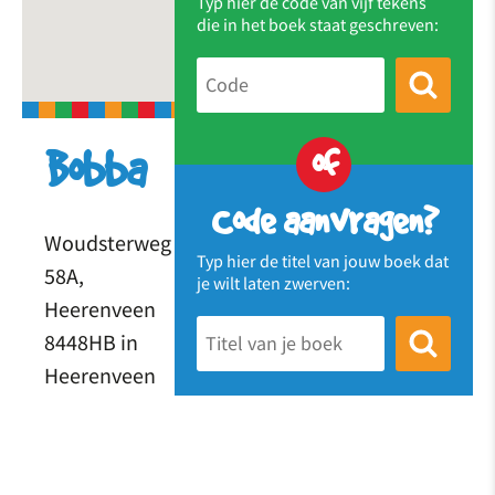
Typ hier de code van vijf tekens
die in het boek staat geschreven:
of
Bobba
Code aanvragen?
Woudsterweg
Typ hier de titel van jouw boek dat
58A,
je wilt laten zwerven:
Heerenveen
8448HB in
Heerenveen