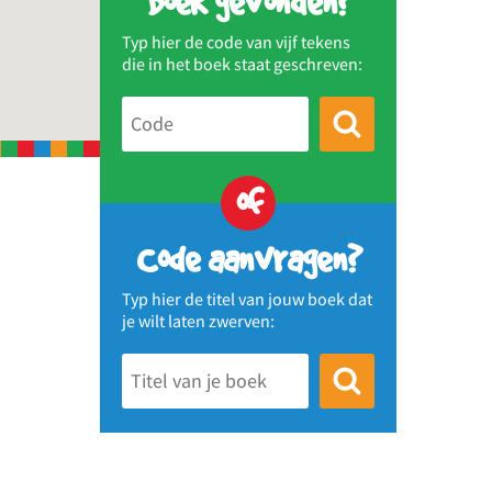
Boek gevonden?
Typ hier de code van vijf tekens
die in het boek staat geschreven:
of
Code aanvragen?
Typ hier de titel van jouw boek dat
je wilt laten zwerven: