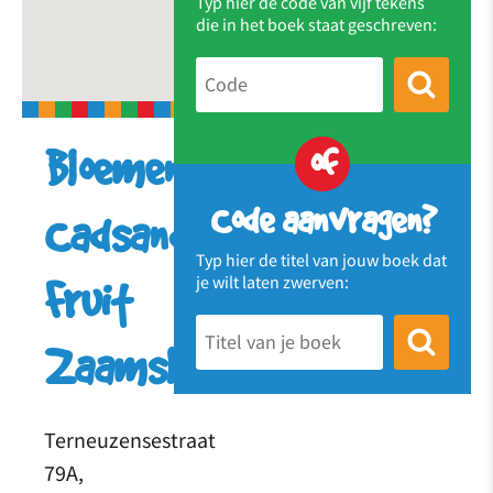
Typ hier de code van vijf tekens
die in het boek staat geschreven:
of
Bloemenpluktuin
Code aanvragen?
Cadsand
Typ hier de titel van jouw boek dat
je wilt laten zwerven:
Fruit
Zaamslag
Terneuzensestraat
79A,