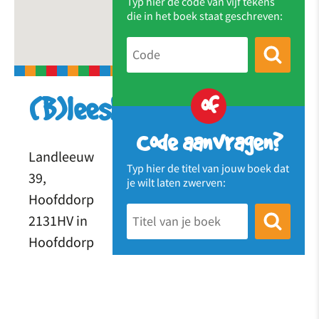
Typ hier de code van vijf tekens
die in het boek staat geschreven:
of
(B)leesland
Code aanvragen?
Landleeuw
Typ hier de titel van jouw boek dat
39,
je wilt laten zwerven:
Hoofddorp
2131HV in
Hoofddorp