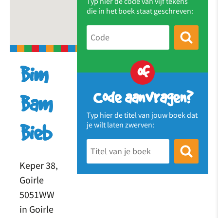
Typ hier de code van vijf tekens
die in het boek staat geschreven:
of
Bim
Code aanvragen?
Bam
Typ hier de titel van jouw boek dat
je wilt laten zwerven:
Bieb
Keper 38,
Goirle
5051WW
in Goirle