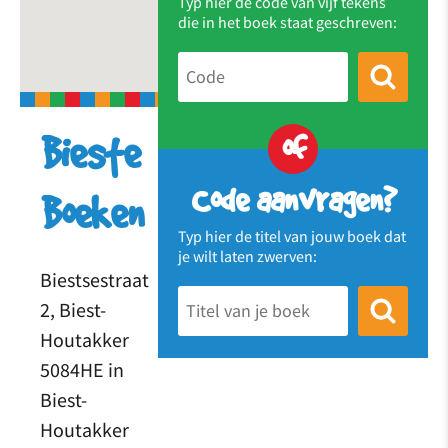
Typ hier de code van vijf tekens
die in het boek staat geschreven:
of
Bieste
Code aanvragen?
Boeken
Typ hier de titel van jouw boek dat
je wilt laten zwerven:
Biestsestraat
2, Biest-
Houtakker
5084HE in
Biest-
Houtakker