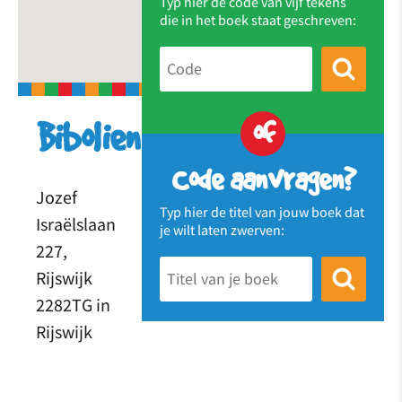
Typ hier de code van vijf tekens
die in het boek staat geschreven:
of
Bibolien
Code aanvragen?
Jozef
Typ hier de titel van jouw boek dat
Israëlslaan
je wilt laten zwerven:
227,
Rijswijk
2282TG in
Rijswijk