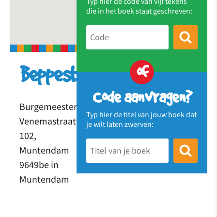
Typ hier de code van vijf tekens
die in het boek staat geschreven:
of
Beppesbieb
Code aanvragen?
Burgemeester
Typ hier de titel van jouw boek dat
Venemastraat
je wilt laten zwerven:
102,
Muntendam
9649be in
Muntendam