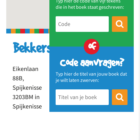
Typ hier de code van vijf tekens
die in het boek staat geschreven:
of
Bekkersbieb
Code aanvragen?
Eikenlaan
Typ hier de titel van jouw boek dat
88B,
je wilt laten zwerven:
Spijkenisse
3203BM in
Spijkenisse