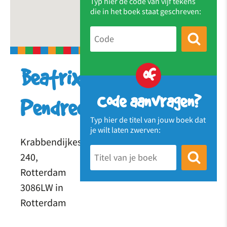
Typ hier de code van vijf tekens
die in het boek staat geschreven:
of
Beatrixschool
Code aanvragen?
Pendrecht
Typ hier de titel van jouw boek dat
je wilt laten zwerven:
Krabbendijkestraat
240,
Rotterdam
3086LW in
Rotterdam