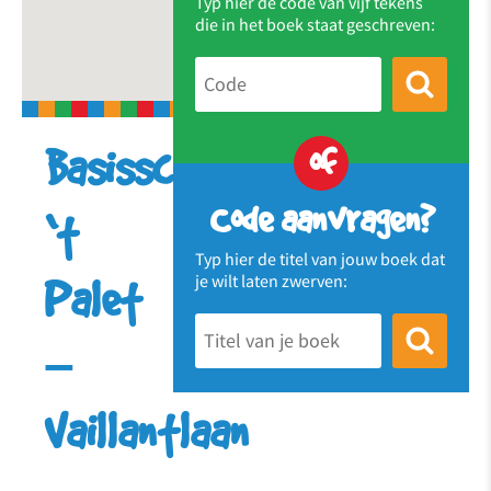
Typ hier de code van vijf tekens
die in het boek staat geschreven:
of
Basisschool
Code aanvragen?
‘t
Typ hier de titel van jouw boek dat
je wilt laten zwerven:
Palet
–
Vaillantlaan