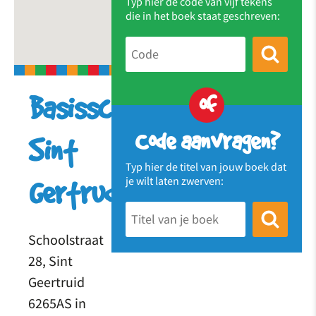
Typ hier de code van vijf tekens
die in het boek staat geschreven:
of
Basisschool
Code aanvragen?
Sint
Typ hier de titel van jouw boek dat
je wilt laten zwerven:
Gertrudis
Schoolstraat
28, Sint
Geertruid
6265AS in