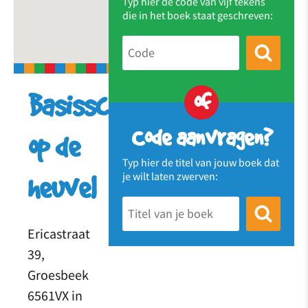
Typ hier de code van vijf tekens
die in het boek staat geschreven:
of
Basisschool
Code aanvragen?
op de
Typ hier de titel van jouw boek dat
je wilt laten zwerven:
heuvel
Ericastraat
39,
Groesbeek
6561VX in