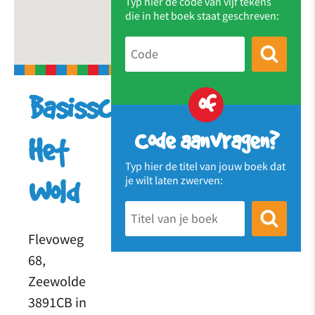
Typ hier de code van vijf tekens
die in het boek staat geschreven:
of
Basisschool
Code aanvragen?
Het
Typ hier de titel van jouw boek dat
je wilt laten zwerven:
Wold
Flevoweg
68,
Zeewolde
3891CB in