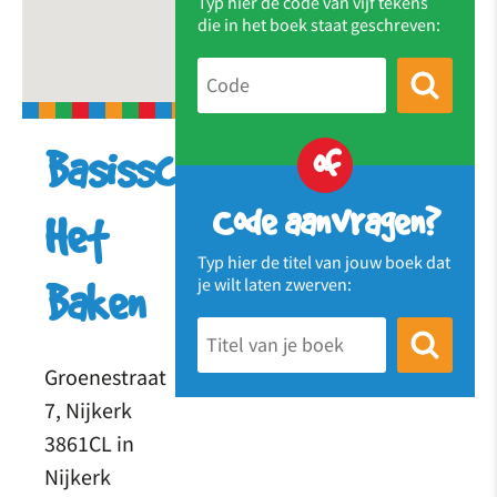
Typ hier de code van vijf tekens
die in het boek staat geschreven:
of
Basisschool
Code aanvragen?
Het
Typ hier de titel van jouw boek dat
je wilt laten zwerven:
Baken
Groenestraat
7, Nijkerk
3861CL in
Nijkerk