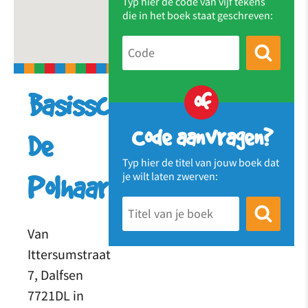
Typ hier de code van vijf tekens
die in het boek staat geschreven:
of
Basisschool
Code aanvragen?
De
Typ hier de titel van jouw boek dat
je wilt laten zwerven:
Polhaar
Van
Ittersumstraat
7, Dalfsen
7721DL in