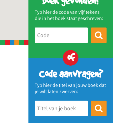
Boek gevonden?
Typ hier de code van vijf tekens
die in het boek staat geschreven:
of
Code aanvragen?
Typ hier de titel van jouw boek dat
je wilt laten zwerven: