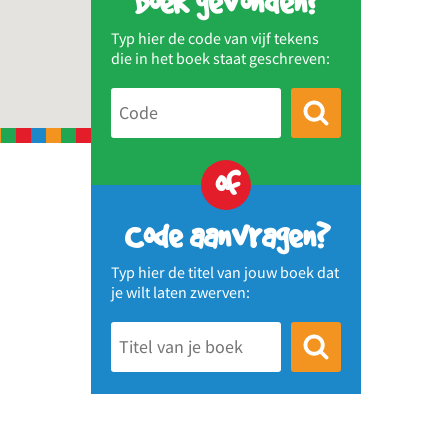
Boek gevonden?
Typ hier de code van vijf tekens
die in het boek staat geschreven:
of
Code aanvragen?
Typ hier de titel van jouw boek dat
je wilt laten zwerven: