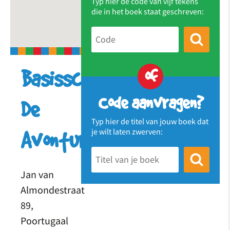
Typ hier de code van vijf tekens
die in het boek staat geschreven:
of
Basisschool
Code aanvragen?
De
Typ hier de titel van jouw boek dat
je wilt laten zwerven:
Avonturier
Jan van
Almondestraat
89,
Poortugaal