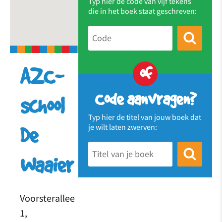
Typ hier de code van vijf tekens
die in het boek staat geschreven:
of
AZC-
Code aanvragen?
school
Typ hier de titel van jouw boek dat
je wilt laten zwerven:
De
Waaier
Voorsterallee
1,