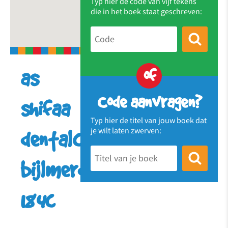
Typ hier de code van vijf tekens
die in het boek staat geschreven:
of
as
Code aanvragen?
shifaa
Typ hier de titel van jouw boek dat
je wilt laten zwerven:
dentalcare
bijlmerdreef
184c