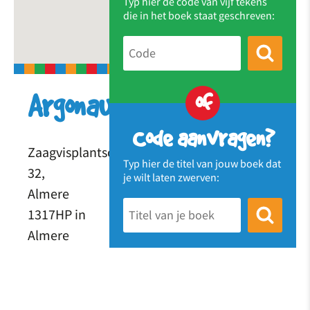
Typ hier de code van vijf tekens
die in het boek staat geschreven:
of
Argonautzwerfboek
Code aanvragen?
Zaagvisplantsoen
Typ hier de titel van jouw boek dat
32,
je wilt laten zwerven:
Almere
1317HP in
Almere