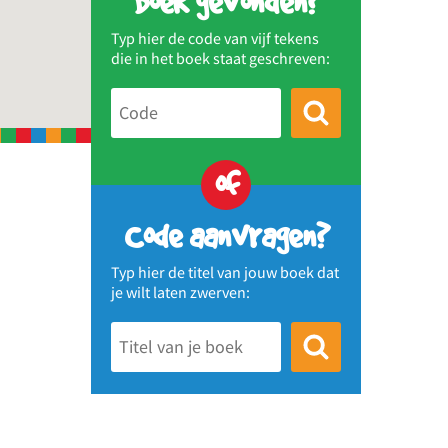
Boek gevonden?
Typ hier de code van vijf tekens
die in het boek staat geschreven:
of
Code aanvragen?
Typ hier de titel van jouw boek dat
je wilt laten zwerven: