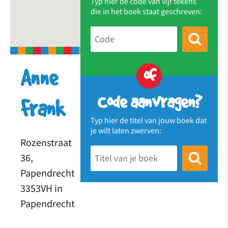
Typ hier de code van vijf tekens
die in het boek staat geschreven:
of
Anne
Code aanvragen?
Frank
Typ hier de titel van jouw boek dat
je wilt laten zwerven:
Rozenstraat
36,
Papendrecht
3353VH in
Papendrecht