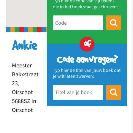
Typ hier de code van vijf tekens
die in het boek staat geschreven:
of
Ankie
Code aanvragen?
Meester
Typ hier de titel van jouw boek dat
Bakxstraat
je wilt laten zwerven:
23,
Oirschot
5688SZ in
Oirschot