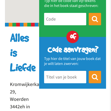
Typ hier de code van vijf tekens
die in het boek staat geschreven:
of
Alles
Code aanvragen?
is
Typ hier de titel van jouw boek dat
je wilt laten zwerven:
Liefde
Kromwijkerkade
29,
Woerden
3442eh in